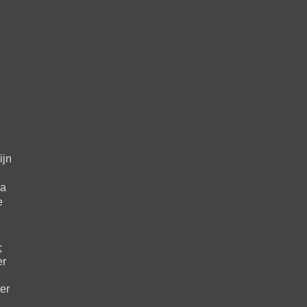
ijn
ra
e
;
er
er