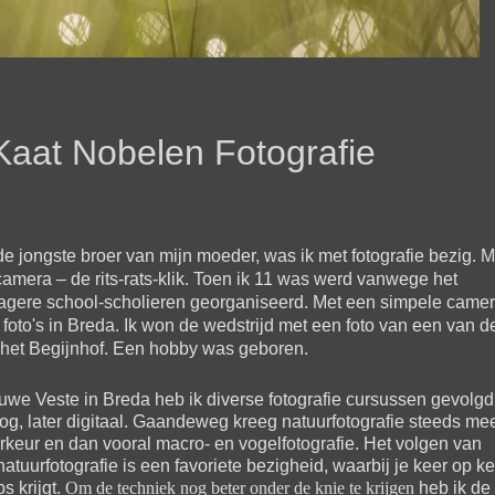
Kaat Nobelen Fotografie
de jongste broer van mijn moeder, was ik met fotografie bezig. M
mera – de rits-rats-klik.
Toen ik 11 was werd vanwege het
agere school-scholieren georganiseerd. Met een simpele came
 foto's in Breda. Ik won de wedstrijd met een foto van een van d
het Begijnhof. Een hobby was geboren.
we Veste in Breda heb ik diverse fotografie cursussen gevolgd
og, later digitaal. Gaandeweg kreeg natuurfotografie steeds me
rkeur en dan vooral macro- en vogelfotografie.
Het volgen van
tuurfotografie is een favoriete bezigheid, waarbij je keer op ke
s krijgt.
Om de techniek nog beter onder de knie te krijgen
heb ik de